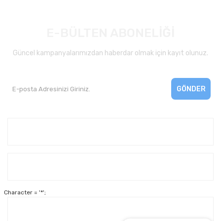
E-BÜLTEN ABONELİĞİ
Güncel kampanyalarımızdan haberdar olmak için kayıt olunuz.
GÖNDER
Kurumsal
Yardım
Character = '*';
Alışveriş