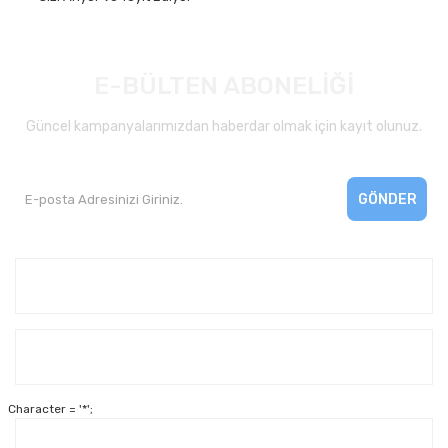
E-BÜLTEN ABONELİĞİ
Güncel kampanyalarımızdan haberdar olmak için kayıt olunuz.
GÖNDER
Kurumsal
Yardım
Character = '*';
Alışveriş