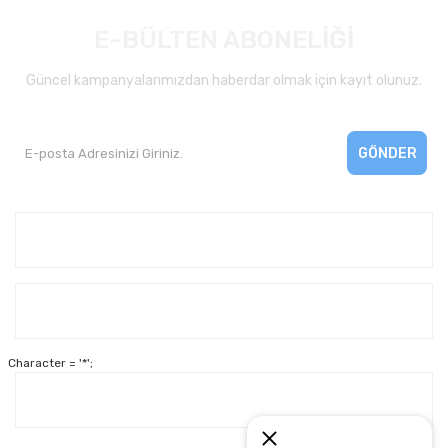
E-BÜLTEN ABONELİĞİ
Güncel kampanyalarımızdan haberdar olmak için kayıt olunuz.
GÖNDER
Kurumsal
Yardım
Character = '*';
Alışveriş