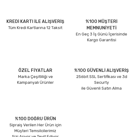
KREDİ KARTI İLE ALIŞVERİŞ
%100 MÜŞTERİ
Tüm Kredi Kartlarına 12 Taksit
MEMNUNİYETİ
En Geç 3 İş Günü İçerisinde
Kargo Garantisi
ÖZEL FİYATLAR
%100 GÜVENLİ ALIŞVERİŞ
Marka Çeşitliliği ve
256bit SSL Sertifikası ve 3d
Kampanyalı Ürünler
Securty
ile Güvenli Satın Alma
%100 DOĞRU ÜRÜN
Sipraiş Verilen Her Ürün için
Müşteri Temsilcilerimiz
Sizi Arıyor ve Teyit Ediyor