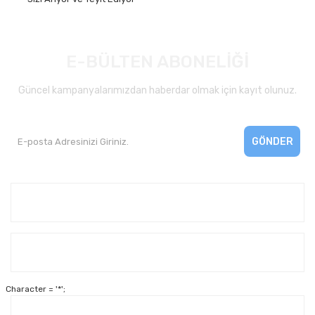
E-BÜLTEN ABONELİĞİ
Güncel kampanyalarımızdan haberdar olmak için kayıt olunuz.
GÖNDER
Kurumsal
Yardım
Character = '*';
Alışveriş