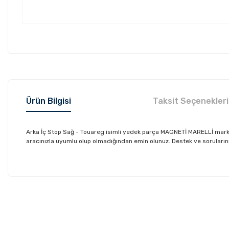
Ürün Bilgisi
Taksit Seçenekleri
Arka İç Stop Sağ - Touareg isimli yedek parça MAGNETİ MARELLİ mark
aracınızla uyumlu olup olmadığından emin olunuz. Destek ve sorularınız 
Bu ürünün fiyat bilgisi, resim, ürün açıklamalarında ve diğer konu
Görüş ve önerileriniz için teşekkür ederiz.
Ürün resmi kalitesiz, bozuk veya görüntülenemiyor.