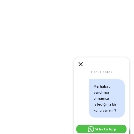
artları
runması
mu
Canlı Destek
Merhaba , 
yardımcı 
olmamızı 
istediğiniz bir 
konu var mı ?
Canlı Destek İçin Tıkla:
WhatsApp