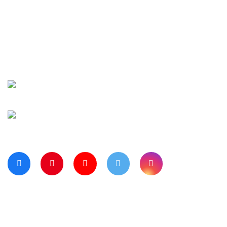
İletişim
Şifremi Unuttu
Siparişlerim
Kargo Takip
Banka Hesap Numaralarımız
Bize Ulaşın
Blog Sayfamız
Müşteri Hizmetleri:
0 312 3950290
Haritada Bizi Görmek için Tıklayınız
Bizi Takip Ediyor musunuz?