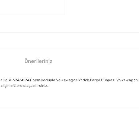
Önerileriniz
a ile 7L6945094T oem koduyla Volkswagen Yedek Parça Dünyası Volkswagen Mert
için bizlere ulaşabilirsiniz.
larda yetersiz gördüğünüz noktaları öneri formunu kullanarak tarafımıza il
Bu ürüne ilk yorumu siz yapın!
Yorum Yaz