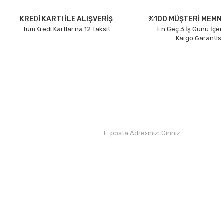
Ürün açıklamasında eksik bilgiler bulunuyor.
Ürün bilgilerinde hatalar bulunuyor.
KREDİ KARTI İLE ALIŞVERİŞ
%100 MÜŞTERİ MEMN
Tüm Kredi Kartlarına 12 Taksit
En Geç 3 İş Günü İçe
Ürün fiyatı diğer sitelerden daha pahalı.
Kargo Garantis
Bu ürüne benzer farklı alternatifler olmalı.
Kurumsal
Yardım
Hakkımızda
Yeni Üyelik