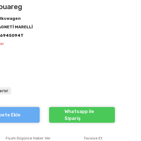
Touareg
lkswagen
GNETİ MARELLİ
L6945094T
le!
erle!
Whatsapp ile
pete Ekle
Sipariş
Fiyatı Düşünce Haber Ver
Tavsiye Et