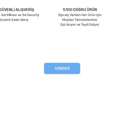
GÜVENLİ ALIŞVERİŞ
%100 DOĞRU ÜRÜN
 Sertifikası ve 3d Securty
Sipraiş Verilen Her Ürün için
 Güvenli Satın Alma
Müşteri Temsilcilerimiz
Sizi Arıyor ve Teyit Ediyor
GÖNDER
eşmesi