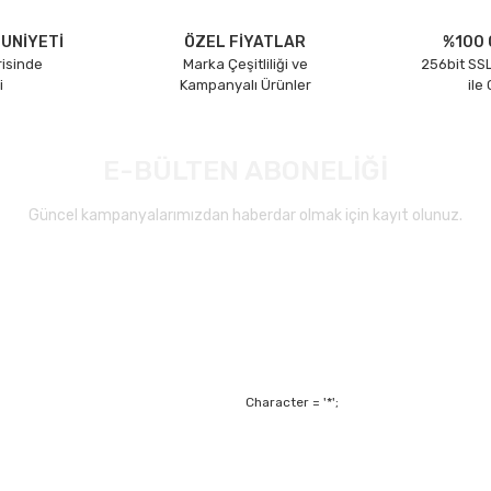
UNİYETİ
ÖZEL FİYATLAR
%100 
risinde
Marka Çeşitliliği ve
256bit SSL
i
Kampanyalı Ürünler
ile
E-BÜLTEN ABONELİĞİ
Güncel kampanyalarımızdan haberdar olmak için kayıt olunuz.
Gönder
Character = '*';
Alışveriş
Mesafeli Satış Sözl