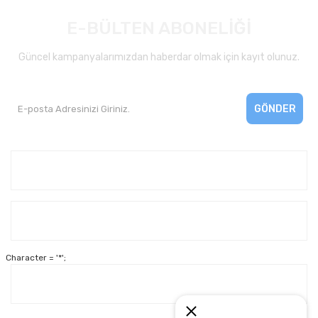
E-BÜLTEN ABONELİĞİ
Güncel kampanyalarımızdan haberdar olmak için kayıt olunuz.
GÖNDER
Kurumsal
Yardım
Character = '*';
Alışveriş