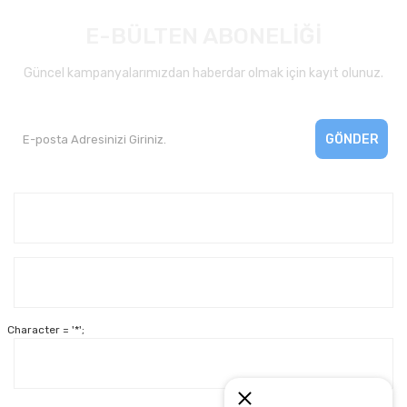
E-BÜLTEN ABONELİĞİ
Güncel kampanyalarımızdan haberdar olmak için kayıt olunuz.
GÖNDER
Kurumsal
Yardım
Character = '*';
Alışveriş