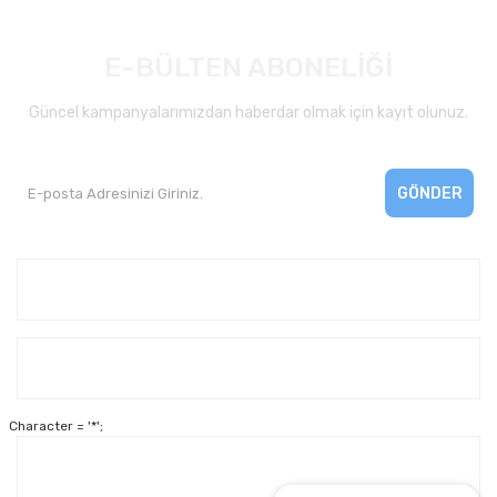
E-BÜLTEN ABONELİĞİ
Güncel kampanyalarımızdan haberdar olmak için kayıt olunuz.
GÖNDER
Kurumsal
Yardım
Character = '*';
Alışveriş