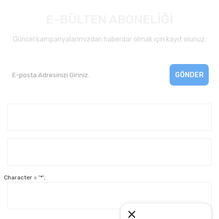
E-BÜLTEN ABONELİĞİ
Güncel kampanyalarımızdan haberdar olmak için kayıt olunuz.
GÖNDER
Kurumsal
Yardım
Character = '*';
Alışveriş