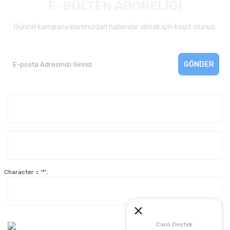
E-BÜLTEN ABONELİĞİ
Güncel kampanyalarımızdan haberdar olmak için kayıt olunuz.
GÖNDER
Kurumsal
Yardım
Character = '*';
Alışveriş
Müşteri Hizmetleri:
Canlı Destek
0 312 3950290