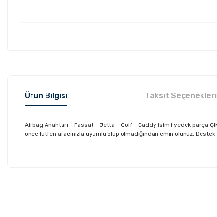
Ürün Bilgisi
Taksit Seçenekleri
Airbag Anahtarı - Passat - Jetta - Golf - Caddy isimli yedek parça 
önce lütfen aracınızla uyumlu olup olmadığından emin olunuz. Destek ve 
Bu ürünün fiyat bilgisi, resim, ürün açıklamalarında ve diğer konu
Görüş ve önerileriniz için teşekkür ederiz.
Ürün resmi kalitesiz, bozuk veya görüntülenemiyor.