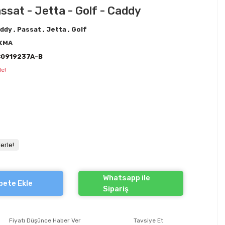
ssat - Jetta - Golf - Caddy
ddy
,
Passat
,
Jetta
,
Golf
KMA
C0919237A-B
le!
erle!
Whatsapp ile
pete Ekle
Sipariş
Fiyatı Düşünce Haber Ver
Tavsiye Et