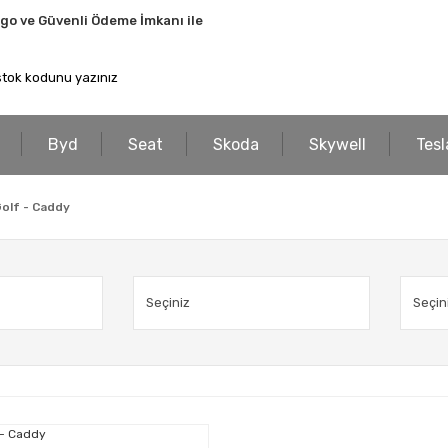
rgo ve Güvenli Ödeme İmkanı ile
Byd
Seat
Skoda
Skywell
Tesl
Golf - Caddy