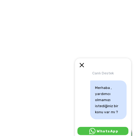
artları
runması
mu
Canlı Destek
Merhaba , 
yardımcı 
olmamızı 
istediğiniz bir 
konu var mı ?
Canlı Destek İçin Tıkla:
WhatsApp