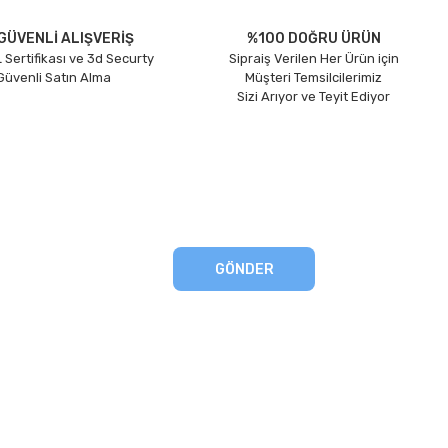
GÜVENLİ ALIŞVERİŞ
%100 DOĞRU ÜRÜN
 Sertifikası ve 3d Securty
Sipraiş Verilen Her Ürün için
 Güvenli Satın Alma
Müşteri Temsilcilerimiz
Sizi Arıyor ve Teyit Ediyor
GÖNDER
eşmesi