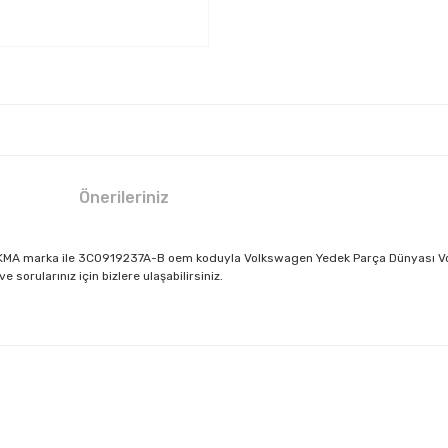
Önerileriniz
ÇIKMA marka ile 3C0919237A-B oem koduyla Volkswagen Yedek Parça Dünyası Vol
sorularınız için bizlere ulaşabilirsiniz.
larda yetersiz gördüğünüz noktaları öneri formunu kullanarak tarafımıza il
Bu ürüne ilk yorumu siz yapın!
Yorum Yaz