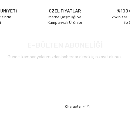
UNİYETİ
ÖZEL FİYATLAR
%100 
risinde
Marka Çeşitliliği ve
256bit SSL
i
Kampanyalı Ürünler
ile
E-BÜLTEN ABONELİĞİ
Güncel kampanyalarımızdan haberdar olmak için kayıt olunuz.
Gönder
Character = '*';
Alışveriş
Mesafeli Satış Sözl