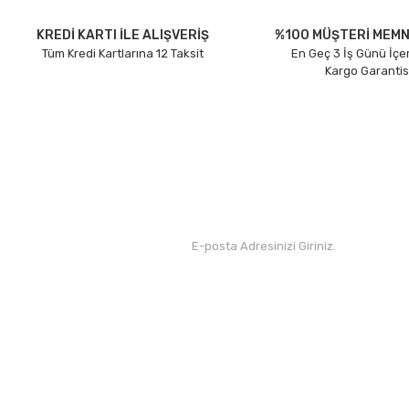
Ürün açıklamasında eksik bilgiler bulunuyor.
Ürün bilgilerinde hatalar bulunuyor.
KREDİ KARTI İLE ALIŞVERİŞ
%100 MÜŞTERİ MEMN
Tüm Kredi Kartlarına 12 Taksit
En Geç 3 İş Günü İçe
Ürün fiyatı diğer sitelerden daha pahalı.
Kargo Garantis
Bu ürüne benzer farklı alternatifler olmalı.
Kurumsal
Yardım
Hakkımızda
Yeni Üyelik