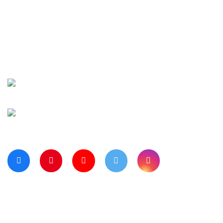
İletişim
Şifremi Unuttu
Siparişlerim
Kargo Takip
Banka Hesap Numaralarımız
Bize Ulaşın
Blog Sayfamız
Müşteri Hizmetleri:
0 312 3950290
Haritada Bizi Görmek için Tıklayınız
Bizi Takip Ediyor musunuz?