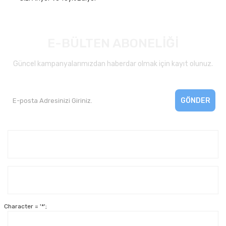
E-BÜLTEN ABONELİĞİ
Güncel kampanyalarımızdan haberdar olmak için kayıt olunuz.
GÖNDER
Kurumsal
Yardım
Character = '*';
Alışveriş