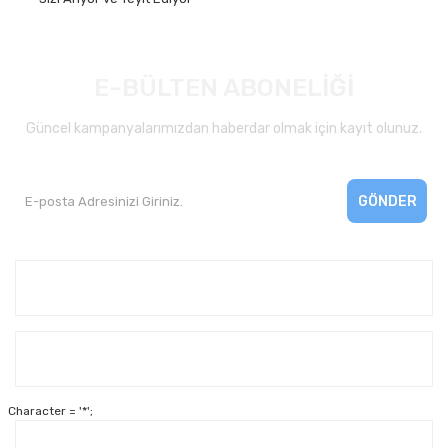
E-BÜLTEN ABONELİĞİ
Güncel kampanyalarımızdan haberdar olmak için kayıt olunuz.
GÖNDER
Kurumsal
Yardım
Character = '*';
Alışveriş