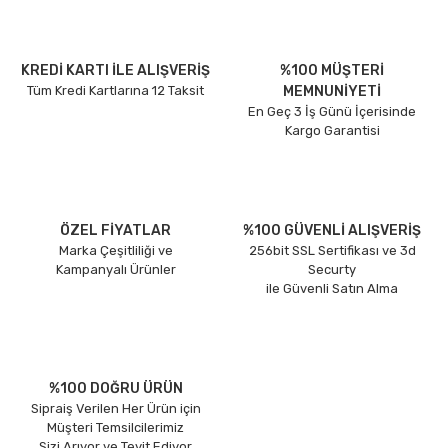
KREDİ KARTI İLE ALIŞVERİŞ
%100 MÜŞTERİ
Tüm Kredi Kartlarına 12 Taksit
MEMNUNİYETİ
En Geç 3 İş Günü İçerisinde
Kargo Garantisi
ÖZEL FİYATLAR
%100 GÜVENLİ ALIŞVERİŞ
Marka Çeşitliliği ve
256bit SSL Sertifikası ve 3d
Kampanyalı Ürünler
Securty
ile Güvenli Satın Alma
%100 DOĞRU ÜRÜN
Sipraiş Verilen Her Ürün için
Müşteri Temsilcilerimiz
Sizi Arıyor ve Teyit Ediyor