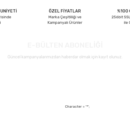
UNİYETİ
ÖZEL FİYATLAR
%100 
risinde
Marka Çeşitliliği ve
256bit SSL
i
Kampanyalı Ürünler
ile
E-BÜLTEN ABONELİĞİ
Güncel kampanyalarımızdan haberdar olmak için kayıt olunuz.
Gönder
Character = '*';
Alışveriş
Mesafeli Satış Sözl