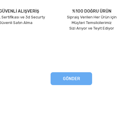
GÜVENLİ ALIŞVERİŞ
%100 DOĞRU ÜRÜN
 Sertifikası ve 3d Securty
Sipraiş Verilen Her Ürün için
 Güvenli Satın Alma
Müşteri Temsilcilerimiz
Sizi Arıyor ve Teyit Ediyor
GÖNDER
eşmesi