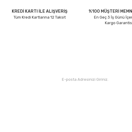
Ürün açıklamasında eksik bilgiler bulunuyor.
Ürün bilgilerinde hatalar bulunuyor.
KREDİ KARTI İLE ALIŞVERİŞ
%100 MÜŞTERİ MEMN
Tüm Kredi Kartlarına 12 Taksit
En Geç 3 İş Günü İçe
Ürün fiyatı diğer sitelerden daha pahalı.
Kargo Garantis
Bu ürüne benzer farklı alternatifler olmalı.
Kurumsal
Yardım
Hakkımızda
Yeni Üyelik