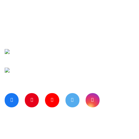
İletişim
Şifremi Unuttu
Siparişlerim
Kargo Takip
Banka Hesap Numaralarımız
Bize Ulaşın
Blog Sayfamız
Müşteri Hizmetleri:
0 312 3950290
Haritada Bizi Görmek için Tıklayınız
Bizi Takip Ediyor musunuz?