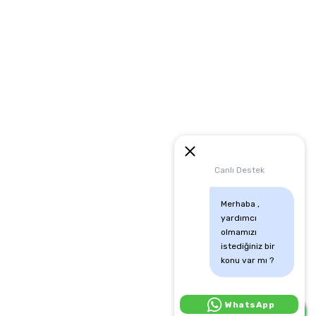
artları
runması
mu
Canlı Destek
Merhaba , 
yardımcı 
olmamızı 
istediğiniz bir 
konu var mı ?
Canlı Destek İçin Tıkla:
WhatsApp