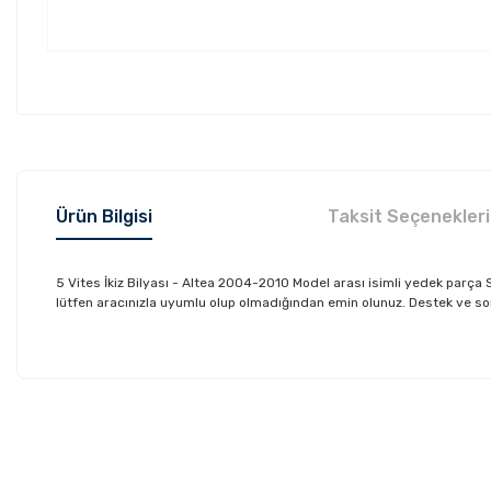
Ürün Bilgisi
Taksit Seçenekleri
5 Vites İkiz Bilyası - Altea 2004-2010 Model arası isimli yedek par
lütfen aracınızla uyumlu olup olmadığından emin olunuz. Destek ve sorula
Bu ürünün fiyat bilgisi, resim, ürün açıklamalarında ve diğer konu
Görüş ve önerileriniz için teşekkür ederiz.
Ürün resmi kalitesiz, bozuk veya görüntülenemiyor.