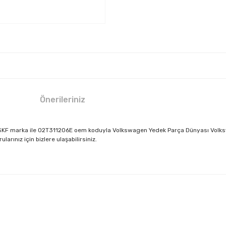
Önerileriniz
ça SKF marka ile 02T311206E oem koduyla Volkswagen Yedek Parça Dünyası Volksw
rınız için bizlere ulaşabilirsiniz.
larda yetersiz gördüğünüz noktaları öneri formunu kullanarak tarafımıza il
Bu ürüne ilk yorumu siz yapın!
Yorum Yaz