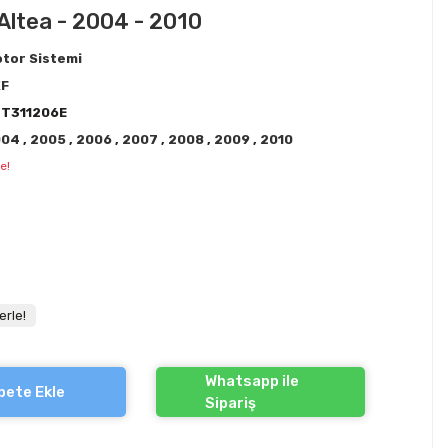
- Altea - 2004 - 2010
tor Sistemi
KF
T311206E
004
,
2005
,
2006
,
2007
,
2008
,
2009
,
2010
e!
erle!
Whatsapp ile
pete Ekle
Sipariş