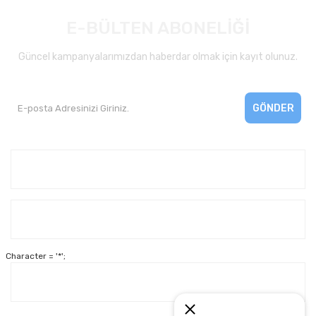
E-BÜLTEN ABONELİĞİ
Güncel kampanyalarımızdan haberdar olmak için kayıt olunuz.
GÖNDER
Kurumsal
Yardım
Character = '*';
Alışveriş